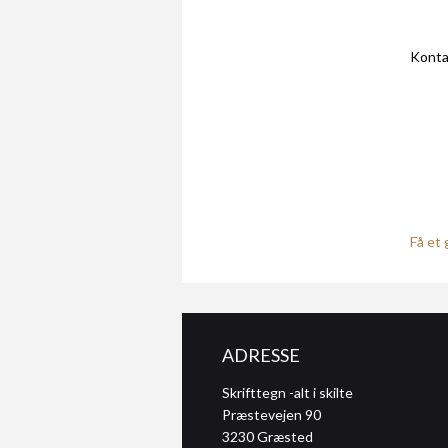
Konta
Få et 
ADRESSE
Skrifttegn -alt i skilte
Præstevejen 90
3230
Græsted