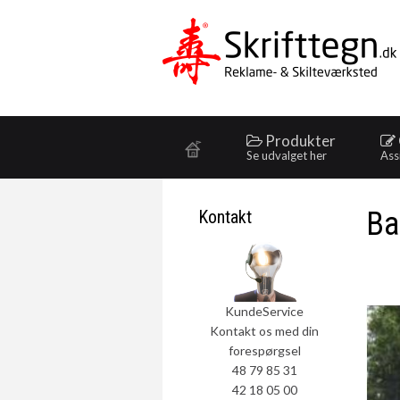
Produkter
Se udvalget her
Ass
Ba
Kontakt
KundeService
Kontakt os med din
forespørgsel
48 79 85 31
42 18 05 00