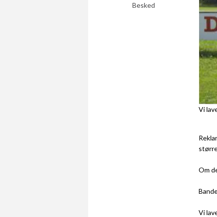
Besked
Vi lav
Reklam
større
Om det
Bandes
Vi lav