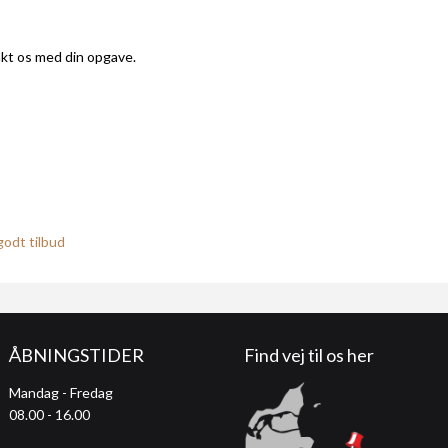
kt os med din opgave.
godt tilbud
ÅBNINGSTIDER
Find vej til os her
Mandag - Fredag
08.00 - 16.00