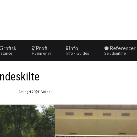
Grafisk
Profil
Info
Referencer
istance
Hvem er vi
Info - Guides
Se udsnit her
ndeskilte
Rating 4.90 (41 Votes)