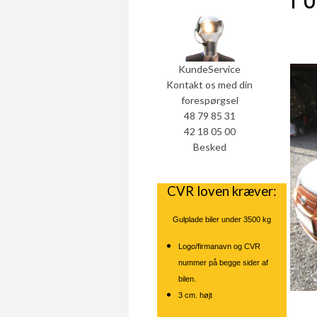
Fo
KundeService
Kontakt os med din
forespørgsel
48 79 85 31
42 18 05 00
Besked
CVR loven kræver:
Gulplade biler under 3500 kg
Logo/firmanavn og CVR
nummer på begge sider af
bilen.
3 cm. højt