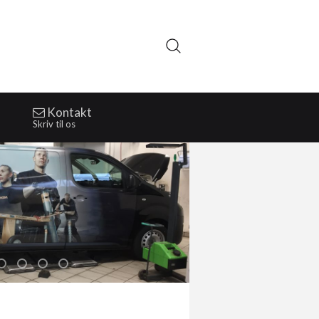
Kontakt
Skriv til os
apping
Wrapping bagende
Wrapping detaljer
Wrapping
Indpakning i folie