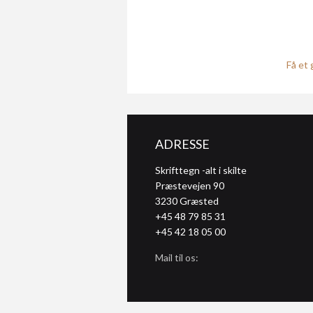
Få et 
ADRESSE
Skrifttegn -alt i skilte
Præstevejen 90
3230
Græsted
+45 48 79 85 31
+45 42 18 05 00
Mail til os: