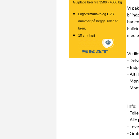
Gulplade biler fra
3500 - 4000 kg
Vi pak
bilind
Logo/firmanavn og CVR
har en
nummer på begge sider af
Foliei
bilen.
med en
10 cm. højt
Vi til
- Delv
- Indp
- Alt 
- Møns
- Mon
Info:
- Folie
- Alle
- Leve
- Graf