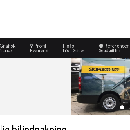
Grafisk
Profil
Info
Referencer
istance
Hvem er vi
Info - Guides
Se udsnit her
Wr