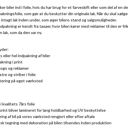
ker biler ind i folie, hvis du har brug for et farveskift eller som del af en d
pakningsfolie, som gør at du beskytter din originale lak. Når du skal sælge
 intagt lak inden under, som øger bilens stand og salgsmuligheder.
ndpakning er kendt fra taxaer, hvor bilen kører med reklamer til den er fr
 lak, som da den var ny.
byder:
is eller hel indpakning af biler
akning i print
i logo og reklamer
tre og striber i folie
tering på eget værksted
 i kvalitets 7års folie
 print bliver lamineret for lang holdbarhed og UV beskyttelse
ring af bil på vores værksted rengjort eller efter aftale
isk tegning med dekoration på bilen tilsendes inden produktion