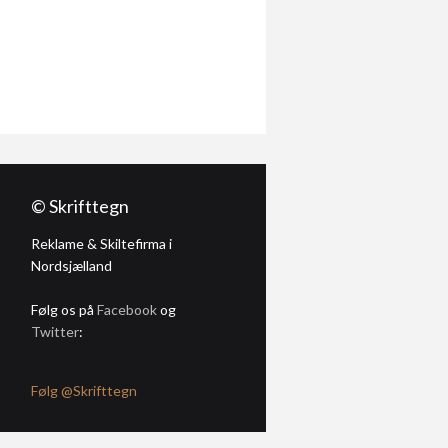
© Skrifttegn
Reklame & Skiltefirma i
Nordsjælland
Følg os på
Facebook
og
Twitter
:
Følg @Skrifttegn