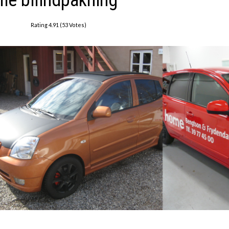
lie bilindpakning
Rating 4.91 (53 Votes)