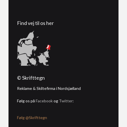
Find vej til os her
© Skrifttegn
Reklame & Skiltefirma i Nordsjælland
Følg os på
Facebook
og
Twitter
:
Følg @Skrifttegn