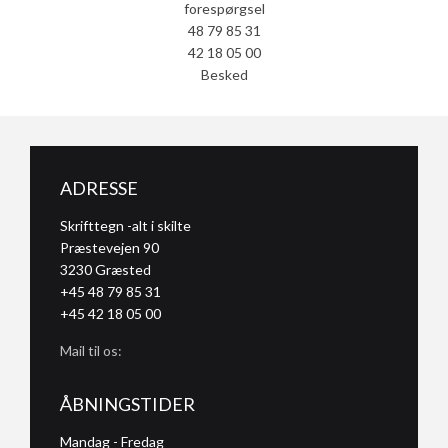
forespørgsel
48 79 85 31
42 18 05 00
Besked
ADRESSE
Skrifttegn -alt i skilte
Præstevejen 90
3230
Græsted
+45 48 79 85 31
+45 42 18 05 00
Mail til os:
ÅBNINGSTIDER
Mandag - Fredag