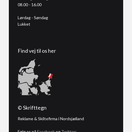
08.00 - 16.00
Lørdag - Søndag
Lukket
Find vej til os her
© Skrifttegn
Reklame & Skiltefirma i Nordsjælland
Følg os på
Facebook
og
Twitter
: